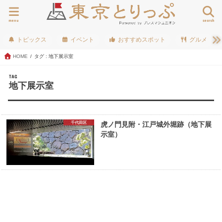
menu
search
トピックス
イベント
おすすめスポット
グルメ
HOME
タグ : 地下展示室
TAG
地下展示室
千代田区
虎ノ門見附・江戸城外堀跡（地下展
示室）