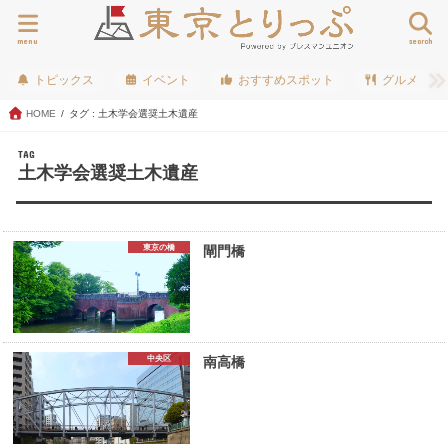
menu
search
トピックス
イベント
おすすめスポット
グルメ
HOME
タグ : 土木学会選奨土木遺産
TAG
土木学会選奨土木遺産
東京の橋
閘門橋
中央区
南高橋