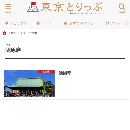
menu
search
トピックス
イベント
おすすめスポット
グルメ
HOME
タグ : 団琢磨
TAG
団琢磨
文京区
護国寺