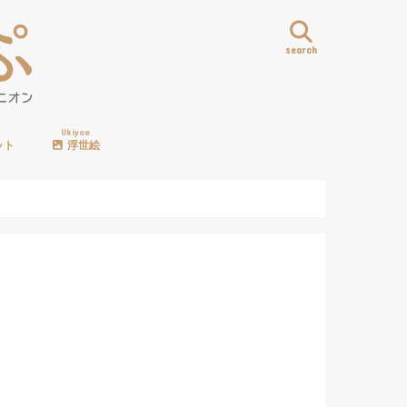
search
Ukiyoe
ット
浮世絵