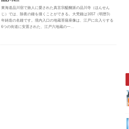
東海道品川宿で旅人に愛された真言宗醍醐派の品川寺（ほんせん
じ）では、除夜の鐘を撞くことができる。大梵鐘は1657（明歴3）
年鋳造の名鐘です。境内入口の地蔵菩薩座像は、江戸に出入りする
6つの街道に安置された、江戸六地蔵の一…