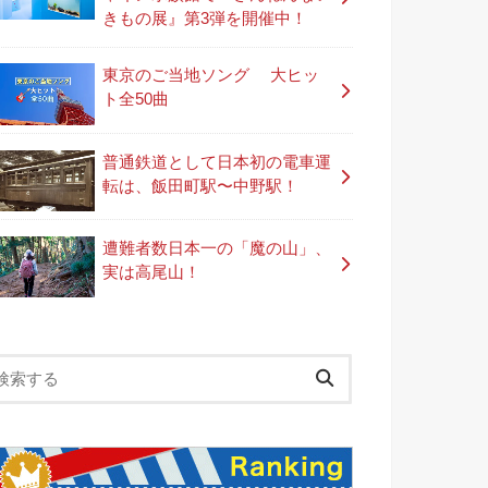
きもの展』第3弾を開催中！
東京のご当地ソング 大ヒッ
ト全50曲
普通鉄道として日本初の電車運
転は、飯田町駅〜中野駅！
遭難者数日本一の「魔の山」、
実は高尾山！