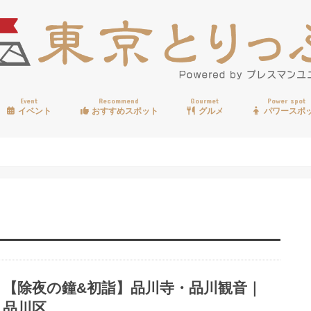
Event
Recommend
Gourmet
Power spot
イベント
おすすめスポット
グルメ
パワースポ
歩く
温泉
見る
買う
遊ぶ
食べる
【除夜の鐘&初詣】品川寺・品川観音｜
品川区