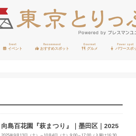
Event
Recommend
Gourmet
Power spot
イベント
おすすめスポット
グルメ
パワースポ
歩く
温泉
見る
買う
遊ぶ
食べる
向島百花園『萩まつり』｜墨田区｜2025
2025年9月13日（土）～10月4日（土）9:00～17:00（入園は16:30