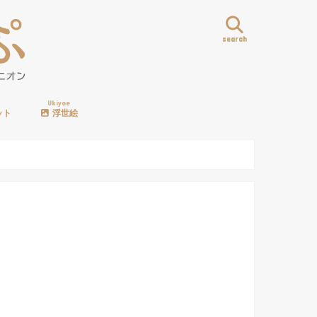
search
Ukiyoe
ット
浮世絵