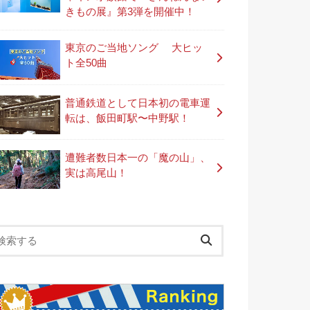
きもの展』第3弾を開催中！
東京のご当地ソング 大ヒッ
ト全50曲
普通鉄道として日本初の電車運
転は、飯田町駅〜中野駅！
遭難者数日本一の「魔の山」、
実は高尾山！