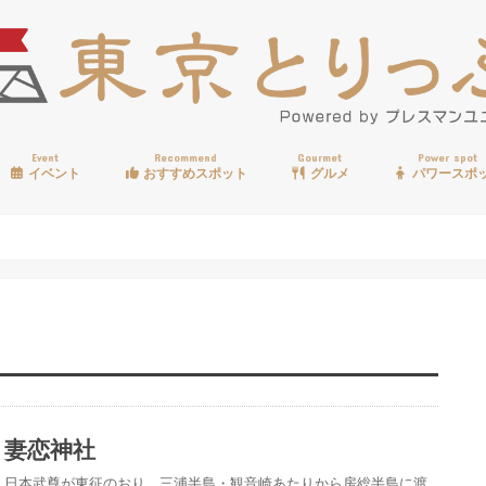
Event
Recommend
Gourmet
Power spot
イベント
おすすめスポット
グルメ
パワースポ
歩く
温泉
見る
買う
遊ぶ
食べる
妻恋神社
日本武尊が東征のおり、三浦半島・観音崎あたりから房総半島に渡