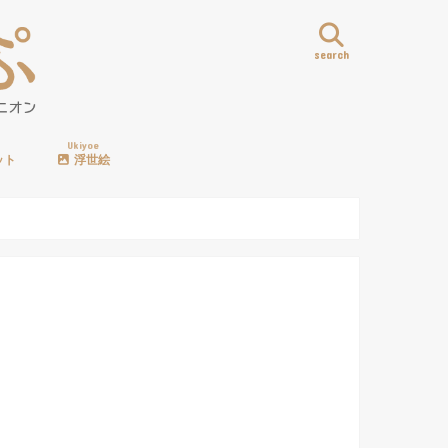
search
Ukiyoe
ット
浮世絵