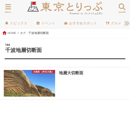
menu
search
トピックス
イベント
おすすめスポット
グルメ
HOME
タグ : 千波地層切断面
TAG
千波地層切断面
大島町（伊豆大島）
地層大切断面