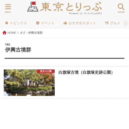
menu
search
トピックス
イベント
おすすめスポット
グルメ
HOME
タグ : 伊興古墳群
TAG
伊興古墳群
東京の公園
白旗塚古墳（白旗塚史跡公園）