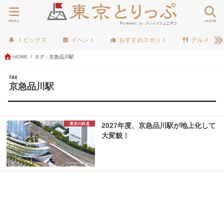
menu
search
トピックス
イベント
おすすめスポット
グルメ
HOME
タグ : 京急品川駅
TAG
京急品川駅
東京の鉄道
2027年度、京急品川駅が地上化して
大変貌！