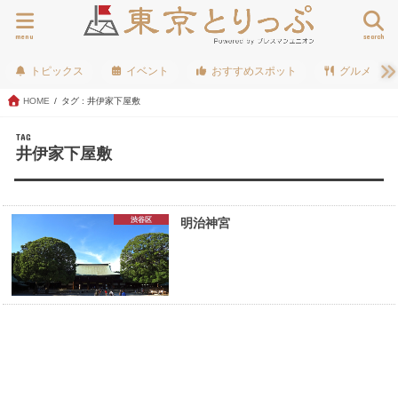
menu
search
トピックス
イベント
おすすめスポット
グルメ
HOME
タグ : 井伊家下屋敷
TAG
井伊家下屋敷
渋谷区
明治神宮