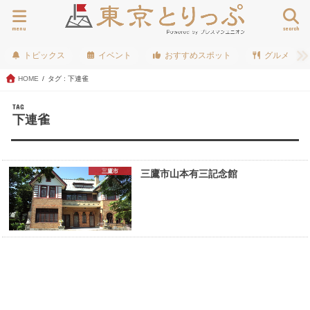
menu
search
トピックス
イベント
おすすめスポット
グルメ
HOME
タグ : 下連雀
TAG
下連雀
三鷹市
三鷹市山本有三記念館