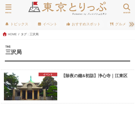
menu
search
トピックス
イベント
おすすめスポット
グルメ
HOME
タグ : 三沢局
TAG
三沢局
イベント
【除夜の鐘&初詣】浄心寺｜江東区