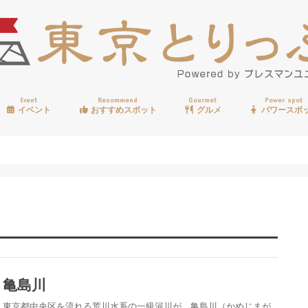
Event
Recommend
Gourmet
Power spot
イベント
おすすめスポット
グルメ
パワースポ
歩く
温泉
見る
買う
遊ぶ
食べる
亀島川
東京都中央区を流れる荒川水系の一級河川が、亀島川（かめじまが