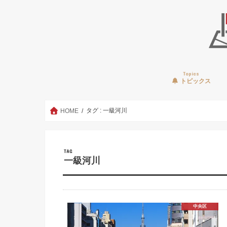
Topics
トピックス
タグ : 一級河川
HOME
TAG
一級河川
中央区