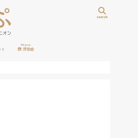
search
Ukiyoe
ット
浮世絵