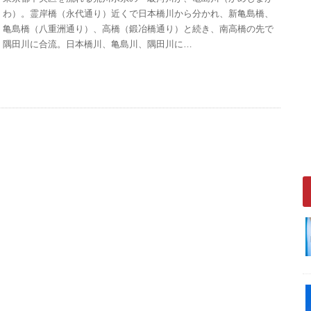
わ）。霊岸橋（永代通り）近くで日本橋川から分かれ、新亀島橋、
亀島橋（八重洲通り）、高橋（鍛冶橋通り）と続き、南高橋の先で
隅田川に合流。日本橋川、亀島川、隅田川に…