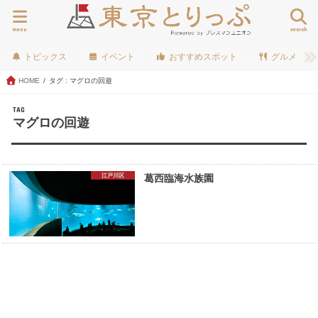
menu
search
トピックス
イベント
おすすめスポット
グルメ
HOME
タグ : マグロの回遊
TAG
マグロの回遊
江戸川区
葛西臨海水族園