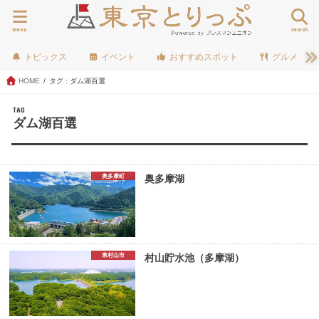
menu
search
トピックス
イベント
おすすめスポット
グルメ
HOME
タグ : ダム湖百選
TAG
ダム湖百選
奥多摩町
奥多摩湖
東村山市
村山貯水池（多摩湖）