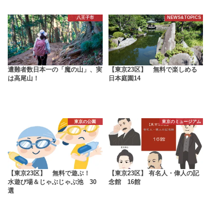
八王子市
NEWS&TOPICS
遭難者数日本一の「魔の山」、実
【東京23区】 無料で楽しめる
は高尾山！
日本庭園14
東京の公園
東京のミュージアム
【東京23区】 無料で遊ぶ！
【東京23区】 有名人・偉人の記
水遊び場＆じゃぶじゃぶ池 30
念館 16館
選