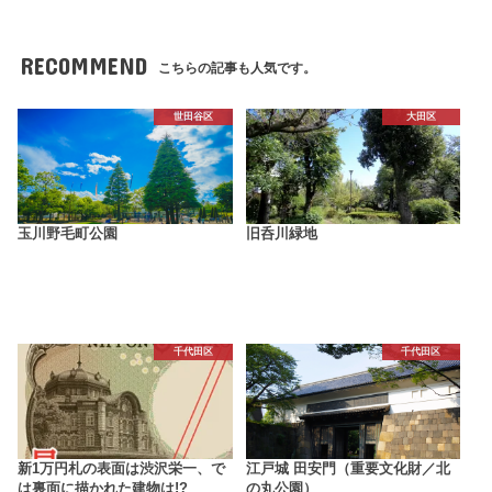
RECOMMEND
こちらの記事も人気です。
世田谷区
大田区
玉川野毛町公園
旧呑川緑地
千代田区
千代田区
新1万円札の表面は渋沢栄一、で
江戸城 田安門（重要文化財／北
は裏面に描かれた建物は!?
の丸公園）