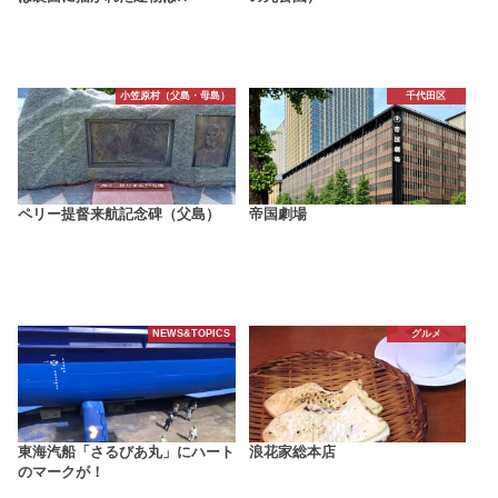
小笠原村（父島・母島）
千代田区
ペリー提督来航記念碑（父島）
帝国劇場
NEWS&TOPICS
グルメ
東海汽船「さるびあ丸」にハート
浪花家総本店
のマークが！