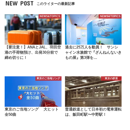
NEW POST
このライターの最新記事
NEWS&TOPICS
NEWS&TOPICS
【要注意！】ANAとJAL、羽田空
過去に25万人を動員！ サンシ
港の手荷物預け、出発30分前で
ャイン水族館で『ざんねんないき
締め切りに！
もの展』第3弾を…
東京のご当地ソング
東京の鉄道
東京のご当地ソング 大ヒット
普通鉄道として日本初の電車運転
全50曲
は、飯田町駅〜中野駅！