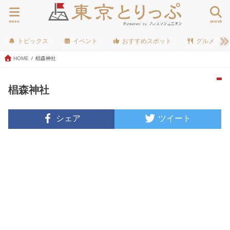
menu
search
トピックス
イベント
おすすめスポット
グルメ
HOME
椙森神社
椙森神社
シェア
ツイート