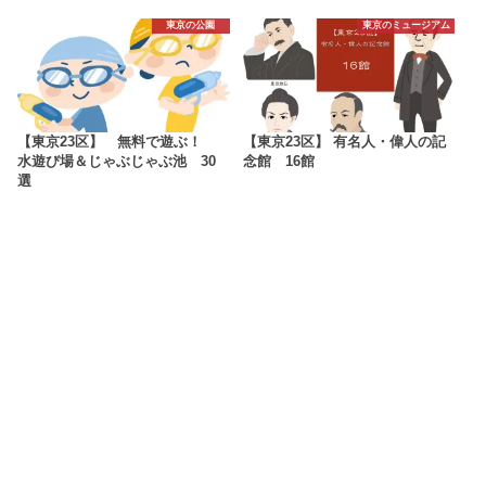
東京の公園
東京のミュージアム
【東京23区】 無料で遊ぶ！
【東京23区】 有名人・偉人の記
水遊び場＆じゃぶじゃぶ池 30
念館 16館
選