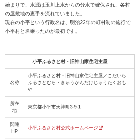
始まりで、水源は玉川上水からの分水で確保され、各村
の屋敷地の裏手を流れていました。
現在の小平という行政名は、明治22年の町村制の施行で
小平村と名乗ったのが最初です。
小平ふるさと村・旧神山家住宅主屋
小平ふるさと村・旧神山家住宅主屋／こだいら
名称
ふるさとむら・きゅうかんだけじゅうたくおも
や
所在
東京都小平市天神町3-9-1
地
関連
小平ふるさと村公式ホームページ
HP