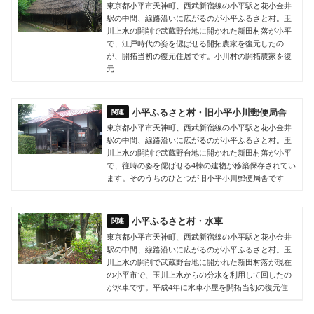
東京都小平市天神町、西武新宿線の小平駅と花小金井
駅の中間、線路沿いに広がるのが小平ふるさと村。玉
川上水の開削で武蔵野台地に開かれた新田村落が小平
で、江戸時代の姿を偲ばせる開拓農家を復元したの
が、開拓当初の復元住居です。小川村の開拓農家を復
元
小平ふるさと村・旧小平小川郵便局舎
東京都小平市天神町、西武新宿線の小平駅と花小金井
駅の中間、線路沿いに広がるのが小平ふるさと村。玉
川上水の開削で武蔵野台地に開かれた新田村落が小平
で、往時の姿を偲ばせる4棟の建物が移築保存されてい
ます。そのうちのひとつが旧小平小川郵便局舎です
小平ふるさと村・水車
東京都小平市天神町、西武新宿線の小平駅と花小金井
駅の中間、線路沿いに広がるのが小平ふるさと村。玉
川上水の開削で武蔵野台地に開かれた新田村落が現在
の小平市で、玉川上水からの分水を利用して回したの
が水車です。平成4年に水車小屋を開拓当初の復元住