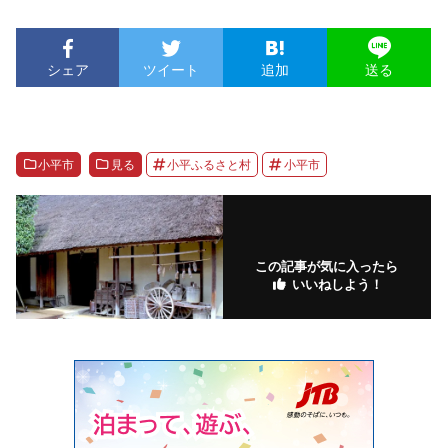
シェア
ツイート
追加
送る
小平市
見る
小平ふるさと村
小平市
この記事が気に入ったら
いいねしよう！