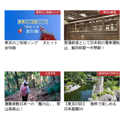
東京のご当地ソング
東京の鉄道
東京のご当地ソング 大ヒット
普通鉄道として日本初の電車運転
全50曲
は、飯田町駅〜中野駅！
八王子市
NEWS&TOPICS
遭難者数日本一の「魔の山」、実
【東京23区】 無料で楽しめる
は高尾山！
日本庭園14