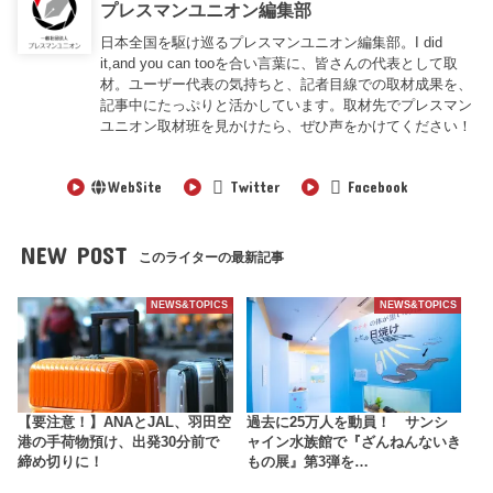
プレスマンユニオン編集部
日本全国を駆け巡るプレスマンユニオン編集部。I did
it,and you can tooを合い言葉に、皆さんの代表として取
材。ユーザー代表の気持ちと、記者目線での取材成果を、
記事中にたっぷりと活かしています。取材先でプレスマン
ユニオン取材班を見かけたら、ぜひ声をかけてください！
WebSite
Twitter
Facebook
NEW POST
このライターの最新記事
NEWS&TOPICS
NEWS&TOPICS
【要注意！】ANAとJAL、羽田空
過去に25万人を動員！ サンシ
港の手荷物預け、出発30分前で
ャイン水族館で『ざんねんないき
締め切りに！
もの展』第3弾を…