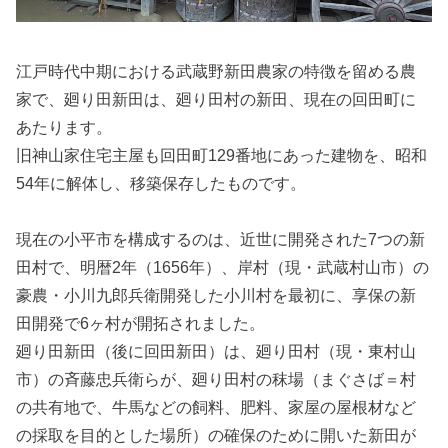
江戸時代中期における武蔵野新田農家の特徴を留める農
家で、廻り田新田は、廻り田村の新田、現在の回田町に
あたります。
旧神山家住宅主屋も回田町129番地にあった建物を、昭和
54年に解体し、移築保存したものです。
現在の小平市を構成するのは、近世に開発された7つの新
田村で、明暦2年（1656年）、岸村（現・武蔵村山市）の
豪農・小川九郎兵衛開発した小川村を最初に、享保の新
田開発で6ヶ村が開拓されました。
廻り田新田（後に回田新田）は、廻り田村（現・東村山
市）の斉藤忠兵衛らが、廻り田村の秣場（まぐさば＝村
の共有地で、牛馬などの飼料、肥料、家屋の屋根材など
の採取を目的とした場所）の確保のために開いた新田が