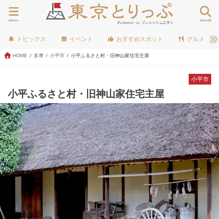
menu
search
トピックス
イベント
おすすめスポット
グルメ
HOME
多摩
小平市
小平ふるさと村・旧神山家住宅主屋
小平市
小平ふるさと村・旧神山家住宅主屋