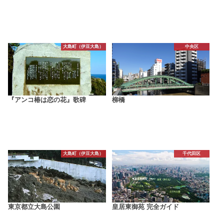
大島町（伊豆大島）
中央区
『アンコ椿は恋の花』歌碑
柳橋
大島町（伊豆大島）
千代田区
東京都立大島公園
皇居東御苑 完全ガイド