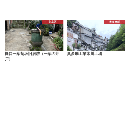
文京区
奥多摩町
樋口一葉菊坂旧居跡（一葉の井
奥多摩工業氷川工場
戸）