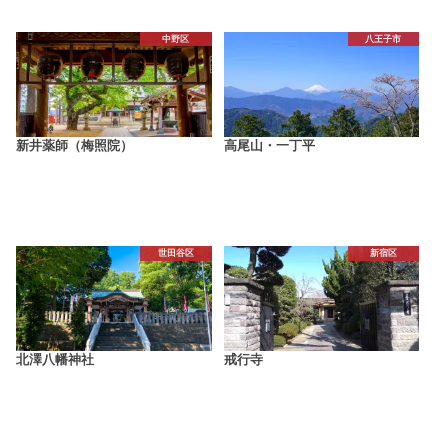
中野区
八王子市
新井薬師（梅照院）
高尾山・一丁平
世田谷区
新宿区
北澤八幡神社
戒行寺