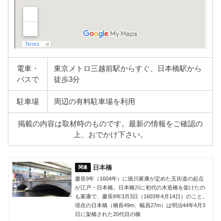
電車・
東京メトロ三越前駅からすぐ、日本橋駅から
バスで
徒歩3分
駐車場
周辺の有料駐車場を利用
掲載の内容は取材時のものです。最新の情報をご確認の
上、おでかけ下さい。
日本橋
慶長9年（1604年）に徳川家康が定めた五街道の起点
が江戸・日本橋。日本橋川に初代の木造橋を架けたの
も家康で、慶長8年3月3日（1603年4月14日）のこと。
現在の日本橋（橋長49m、幅員27m）は明治44年4月3
日に架橋された20代目の橋