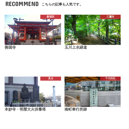
RECOMMEND
こちらの記事も人気です。
新宿区
三鷹市
善国寺
玉川上水緑道
見る
千代田区
本妙寺・明暦大火供養塔
南町奉行所跡