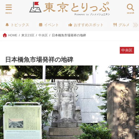
menu
search
トピックス
イベント
おすすめスポット
グルメ
HOME
東京23区
中央区
日本橋魚市場発祥の地碑
中央区
日本橋魚市場発祥の地碑