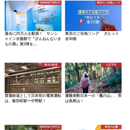
NEWS&TOPICS
東京のご当地ソング
過去に25万人を動員！ サンシ
東京のご当地ソング 大ヒット
ャイン水族館で『ざんねんないき
全50曲
もの展』第3弾を…
東京の鉄道
八王子市
普通鉄道として日本初の電車運転
遭難者数日本一の「魔の山」、実
は、飯田町駅〜中野駅！
は高尾山！
NEWS&TOPICS
東京の公園