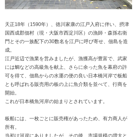
天正18年（1590年）、徳川家康の江戸入府に伴い、摂津
国西成郡佃村（現・大阪市西淀川区）の漁師・森孫右衛
門とその一族配下の30数名を江戸に呼び寄せ、佃島を造
成。
江戸近辺で漁業を営みましたが、漁獲高が豊富で、武家
には鯛などの高級魚を献上、さらに余った魚を幕府の許
可を得て、佃島からの水運の便の良い日本橋河岸で板船
とも呼ばれる販売用の板の上に魚介類を並べて、行商を
開始。
これが日本橋魚河岸の始まりとされています。
板船には、一枚ごとに販売権があったため、有力商人が
所有。
当初は河岸にありましたが、その後、市場規模の増大と