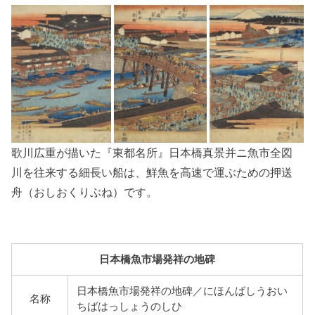
歌川広重が描いた『東都名所』日本橋真景并ニ魚市全図
川を往来する細長い船は、鮮魚を高速で運ぶための押送
舟（おしおくりぶね）です。
日本橋魚市場発祥の地碑
日本橋魚市場発祥の地碑／にほんばしうおい
名称
ちばはっしょうのしひ