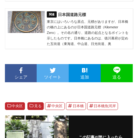
日本国道路元標
東京にはいろいろな原点、元標がありますが、日本橋
の橋の上にあるのが日本国道路元標（Kilometer
Zero）。その名の通り、道路の起点となるポイントを
示したものです。日本橋にあるのは、徳川幕府が定め
た五街道（東海道、中山道、日光街道、奥
シェア
ツイート
追加
送る
中央区
見る
中央区
日本橋
日本橋魚河岸
この記事が気に入ったら