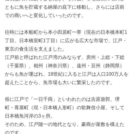
ともに魚を貯蔵する納屋の庇下に移動し、さらには店前
での商いへと変化していったのです。
往時には本船町から本小田原町一帯（現在の日本橋本町1
丁目、日本橋室町1丁目）に広がる広大な市場で、江戸・
東京の食生活を支えました。
江戸前と呼ばれた江戸湾のみならず、房州・上総・下総
（千葉県）、相州（神奈川県）、遠州・豆州（静岡県）
からも魚が運ばれ、18世紀に入ると江戸は人口100万人を
超えたことから、魚市場も大いに繁栄したのです。
俗に江戸で「一日千両」といわれたのは吉原遊郭、堺
町・葺屋町（現・日本橋人形町）の歌舞伎小屋、そして
日本橋魚河岸の3ヶ所。
そのため、江戸随一の地代となり、豪商が屋敷を構えた
のです。