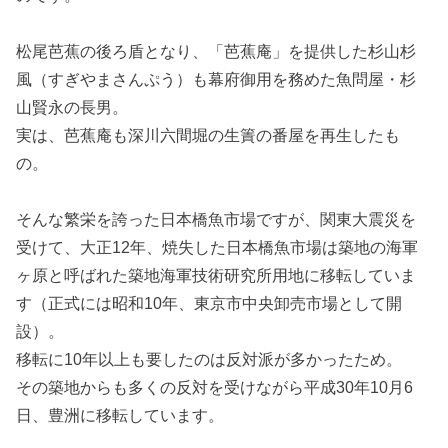
松尾芭蕉の後ろ盾となり、「芭蕉庵」を提供した杉山杉
風（すぎやまさんぷう）も幕府御用を務めた魚問屋・杉
山賢永の長男。
実は、芭蕉庵も深川六間堀の生簀の番屋を再生したも
の。
そんな繁栄を誇った日本橋魚市場ですが、関東大震災を
受けて、大正12年、焼失した日本橋魚市場は築地の海軍
ヶ原と呼ばれた築地海軍技術研究所用地に移転していま
す（正式には昭和10年、東京市中央卸売市場として開
設）。
移転に10年以上も要したのは反対派が多かったため。
その築地からも多くの反対を受けながら平成30年10月6
日、豊洲に移転しています。