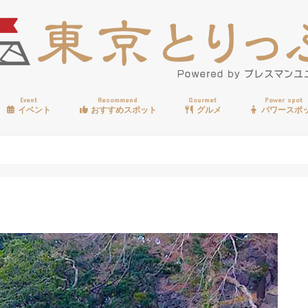
Event
Recommend
Gourmet
Power spot
イベント
おすすめスポット
グルメ
パワースポ
歩く
温泉
見る
買う
遊ぶ
食べる