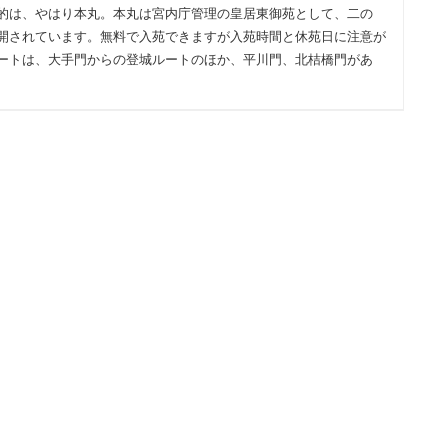
的は、やはり本丸。本丸は宮内庁管理の皇居東御苑として、二の
開されています。無料で入苑できますが入苑時間と休苑日に注意が
ートは、大手門からの登城ルートのほか、平川門、北桔橋門があ