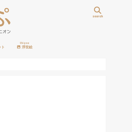
search
Ukiyoe
ット
浮世絵