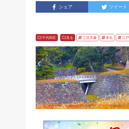
シェア
ツイート
千代田区
見る
三日月濠
本丸
江戸