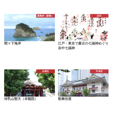
新島村（新島）
北区
間々下海岸
江戸・東京で最古の七福神めぐり
谷中七福神
台東区
中央区
待乳山聖天（本龍院）
歌舞伎座