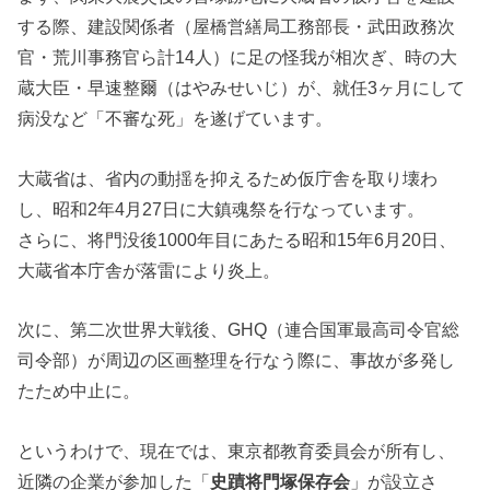
する際、建設関係者（屋橋営繕局工務部長・武田政務次
官・荒川事務官ら計14人）に足の怪我が相次ぎ、時の大
蔵大臣・早速整爾（はやみせいじ）が、就任3ヶ月にして
病没など「不審な死」を遂げています。
大蔵省は、省内の動揺を抑えるため仮庁舎を取り壊わ
し、昭和2年4月27日に大鎮魂祭を行なっています。
さらに、将門没後1000年目にあたる昭和15年6月20日、
大蔵省本庁舎が落雷により炎上。
次に、第二次世界大戦後、GHQ（連合国軍最高司令官総
司令部）が周辺の区画整理を行なう際に、事故が多発し
たため中止に。
というわけで、現在では、東京都教育委員会が所有し、
近隣の企業が参加した「
史蹟将門塚保存会
」が設立さ