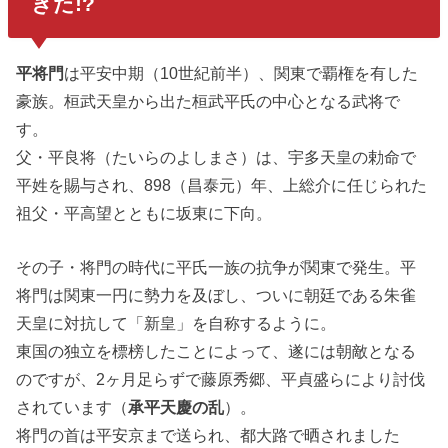
きた!?
平将門
は平安中期（10世紀前半）、関東で覇権を有した
豪族。桓武天皇から出た桓武平氏の中心となる武将で
す。
父・平良将（たいらのよしまさ）は、宇多天皇の勅命で
平姓を賜与され、898（昌泰元）年、上総介に任じられた
祖父・平高望とともに坂東に下向。
その子・将門の時代に平氏一族の抗争が関東で発生。平
将門は関東一円に勢力を及ぼし、ついに朝廷である朱雀
天皇に対抗して「新皇」を自称するように。
東国の独立を標榜したことによって、遂には朝敵となる
のですが、2ヶ月足らずで藤原秀郷、平貞盛らにより討伐
されています（
承平天慶の乱
）。
将門の首は平安京まで送られ、都大路で晒されました