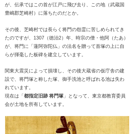
が、伝承ではこの首が江戸に飛び去り、この地（武蔵国
豊嶋郡芝崎村）に落ちたのだとか。
その後、芝崎村では長らく将門の怨霊に苦しめられてき
たのですが、1307（徳治2）年、時宗の僧・他阿（たあ）
が、将門に「蓮阿弥陀仏」の法名を贈って首塚の上に自
らが揮毫した板碑を建立しています。
関東大震災によって損壊し、その後大蔵省の仮庁舎の建
設で、将門塚と称した塚、御手洗池と呼ばれる池は失わ
れています。
現在は「
都指定旧跡 将門塚
」となって、東京都教育委員
会が土地を所有しています。