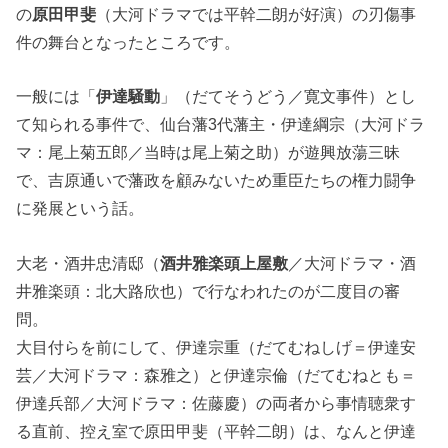
の
原田甲斐
（大河ドラマでは平幹二朗が好演）の刃傷事
件の舞台となったところです。
一般には「
伊達騒動
」（だてそうどう／寛文事件）とし
て知られる事件で、仙台藩3代藩主・伊達綱宗（大河ドラ
マ：尾上菊五郎／当時は尾上菊之助）が遊興放蕩三昧
で、吉原通いで藩政を顧みないため重臣たちの権力闘争
に発展という話。
大老・酒井忠清邸（
酒井雅楽頭上屋敷
／大河ドラマ・酒
井雅楽頭：北大路欣也）で行なわれたのが二度目の審
問。
大目付らを前にして、伊達宗重（だてむねしげ＝伊達安
芸／大河ドラマ：森雅之）と伊達宗倫（だてむねとも＝
伊達兵部／大河ドラマ：佐藤慶）の両者から事情聴衆す
る直前、控え室で原田甲斐（平幹二朗）は、なんと伊達