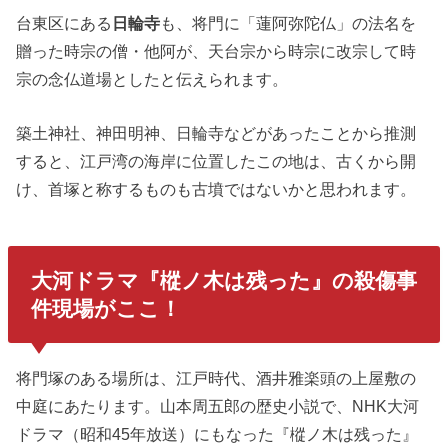
台東区にある
日輪寺
も、将門に「蓮阿弥陀仏」の法名を
贈った時宗の僧・他阿が、天台宗から時宗に改宗して時
宗の念仏道場としたと伝えられます。
築土神社、神田明神、日輪寺などがあったことから推測
すると、江戸湾の海岸に位置したこの地は、古くから開
け、首塚と称するものも古墳ではないかと思われます。
大河ドラマ『樅ノ木は残った』の殺傷事
件現場がここ！
将門塚のある場所は、江戸時代、酒井雅楽頭の上屋敷の
中庭にあたります。山本周五郎の歴史小説で、NHK大河
ドラマ（昭和45年放送）にもなった『樅ノ木は残った』