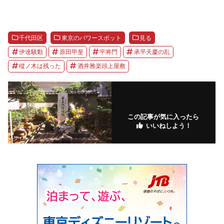
千代田区
東京のパワースポット
見る
伊達騒動
原田甲斐
平将門
承平天慶の乱
樅ノ木は残った
酒井雅楽頭上屋敷
この記事が気に入ったら
いいねしよう！