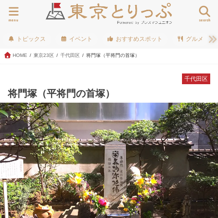
menu
search
トピックス
イベント
おすすめスポット
グルメ
HOME
東京23区
千代田区
将門塚（平将門の首塚）
千代田区
将門塚（平将門の首塚）