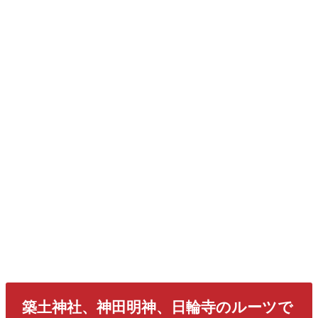
豊原国周『平将門島広山討死の場』（明治23
年）
築土神社、神田明神、日輪寺のルーツで