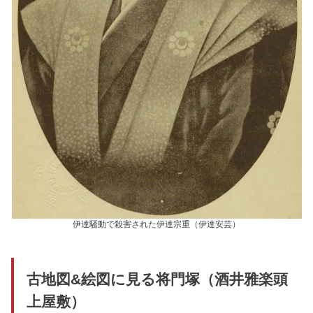
伊達騒動で殺害された伊達宗重（伊達安芸）
古地図&絵図に見る将門塚（酒井雅楽頭
上屋敷）