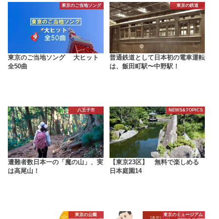
東京のご当地ソング
東京の鉄道
東京のご当地ソング 大ヒット
普通鉄道として日本初の電車運転
全50曲
は、飯田町駅〜中野駅！
八王子市
NEWS&TOPICS
遭難者数日本一の「魔の山」、実
【東京23区】 無料で楽しめる
は高尾山！
日本庭園14
東京の公園
東京のミュージアム