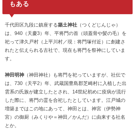
もある
千代田区九段に鎮座する
築土神社
（つくどじんじゃ）
は、940（天慶3）年、平将門の首（頭蓋骨や髪の毛）を
祀って津久戸村（上平川村／現：将門塚付近）に創建さ
れたと伝えられる古社で、現在も将門を祭神にしていま
す。
神田明神
（神田神社）も将門を祀っていますが、社伝で
は、730（天平2）年、武蔵国豊島郡芝崎村に入植した出
雲系の氏族が建立したとされ、14世紀初めに疫病が流行
した際に、将門の霊を合祀したとしています。江戸城の
増築まではこの地にあって、神田とは、神宮（伊勢神
宮）の御厨（みくりや＝神田／かんだ）に由来する社名
とか。