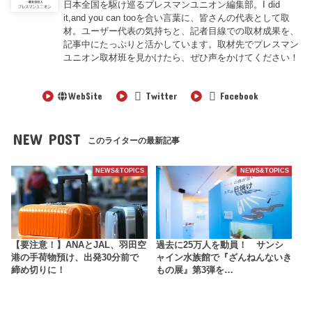
日本全国を駆け巡るプレスマンユニオン編集部。I did
it,and you can tooを合い言葉に、皆さんの代表として取
材。ユーザー代表の気持ちと、記者目線での取材成果を、
記事中にたっぷりと活かしています。取材先でプレスマン
ユニオン取材班を見かけたら、ぜひ声をかけてください！
WebSite
Twitter
Facebook
NEW POST
このライターの最新記事
NEWS&TOPICS
NEWS&TOPICS
【要注意！】ANAとJAL、羽田空
過去に25万人を動員！ サンシ
港の手荷物預け、出発30分前で
ャイン水族館で『ざんねんないき
締め切りに！
もの展』第3弾を…