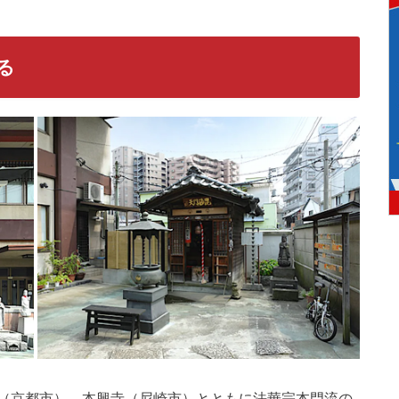
る
（京都市）、本興寺（尼崎市）とともに法華宗本門流の