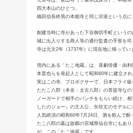
四大本山のひとつ。
織田信長終焉の本能寺と同じ宗派という点に
創建当時に寺があった下谷御切手町というの
城に出入りする商人等の通行監査の手形を司
寺は元文2年（1737年）に現在地に移ってい
境内にある「たこ地蔵」は、喜劇俳優・由利
本晋也らを発起人として昭和60年に建立さ
実はこの寺、プロボクサーで、日本フライ級
たたこ八郎（本名：太古八郎）の菩提寺なの
ノーガードで相手のパンチをもらい続け、相
したのジョー』の主人公、矢吹丈のモデルに
人気絶頂の昭和60年7月24日、酒を飲んで
たこ八郎の墓は故郷の宮城県仙台市にもあり
が、この「たこ地蔵」です。