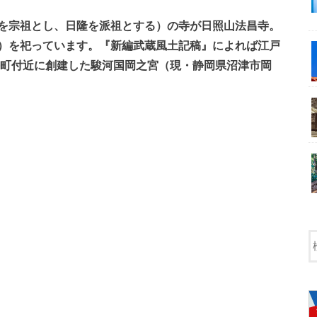
を宗祖とし、日隆を派祖とする）の寺が日照山法昌寺。
）を祀っています。『新編武蔵風土記稿』によれば江戸
手町付近に創建した駿河国岡之宮（現・静岡県沼津市岡