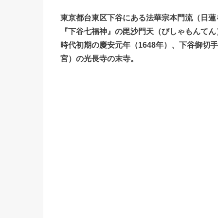
東京都台東区下谷にある法華宗本門流（日蓮
『下谷七福神』の毘沙門天（びしゃもんてん
時代初期の慶安元年（1648年）、下谷御切
宮）の光長寺の末寺。