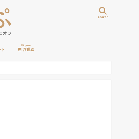
search
Ukiyoe
ット
浮世絵