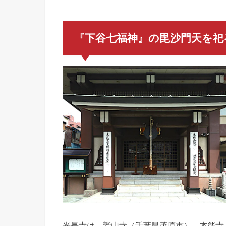
『下谷七福神』の毘沙門天
を祀
光長寺は、鷲山寺（千葉県茂原市）、本能寺