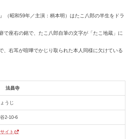
』（昭和59年／主演：柄本明）はたこ八郎の半生をドラ
癖で座右の銘で、たこ八郎自筆の文字が「たこ地蔵」に
で、右耳が喧嘩でかじり取られた本人同様に欠けている
法昌寺
しょうじ
-10-6
光サイト