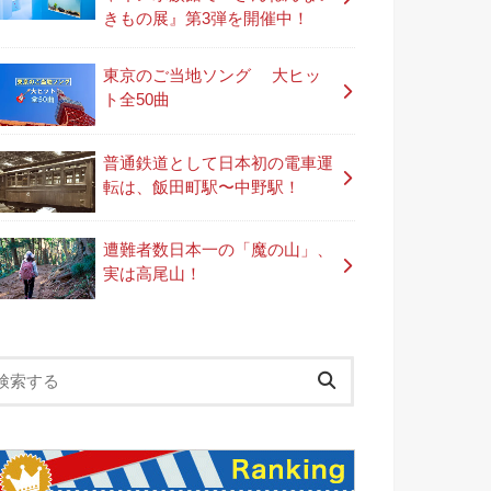
きもの展』第3弾を開催中！
東京のご当地ソング 大ヒッ
ト全50曲
普通鉄道として日本初の電車運
転は、飯田町駅〜中野駅！
遭難者数日本一の「魔の山」、
実は高尾山！