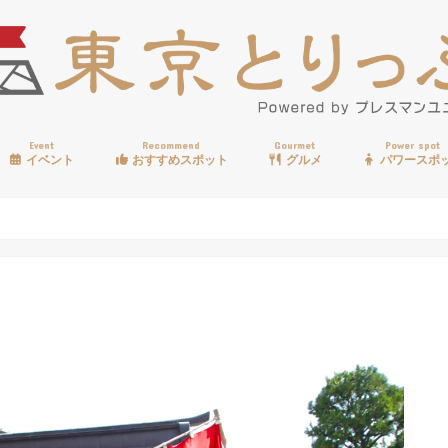
Event
Recommend
Gourmet
Power spot
イベント
おすすめスポット
グルメ
パワースポ
歩く
温泉
見る
買う
遊ぶ
食べる