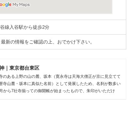
谷線入谷駅から徒歩2分
。最新の情報をご確認の上、おでかけ下さい。
神｜東京都台東区
寺のある上野の山の麓、坂本（寛永寺は天海大僧正が京に見立てて
暦寺山麓・坂本に真似た名前）として発展したため、名刹が数多い
正月から7社寺揃っての御開帳が始まったもので、朱印がいただけ