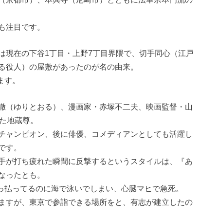
も注目です。
は現在の下谷1丁目・上野7丁目界隈で、切手同心（江戸
る役人）の屋敷があったのが名の由来。
ます。
徹（ゆりとおる）、漫画家・赤塚不二夫、映画監督・山
れた地蔵尊。
チャンピオン、後に俳優、コメディアンとしても活躍し
です。
手が打ち疲れた瞬間に反撃するというスタイルは、『あ
なったとも。
酔っ払ってるのに海で泳いでしまい、心臓マヒで急死。
ますが、東京で参詣できる場所をと、有志が建立したの