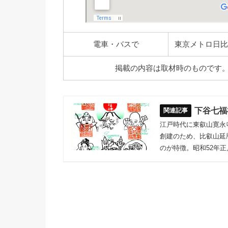
電車・バスで
東京メトロ日比
掲載の内容は取材時のものです
下谷七福
江戸時代に東叡山寛永
創建のため、比叡山延
のが特徴。昭和52年