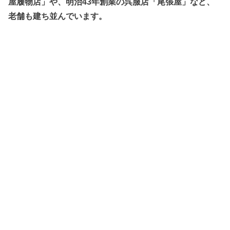
屋履物店」や、明治43年創業の呉服店「尾張屋」など、
老舗も建ち並んでいます。