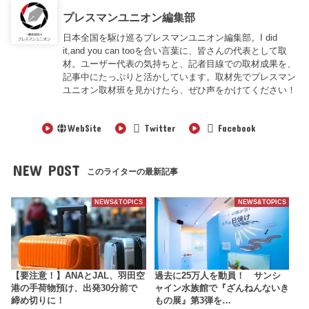
プレスマンユニオン編集部
日本全国を駆け巡るプレスマンユニオン編集部。I did
it,and you can tooを合い言葉に、皆さんの代表として取
材。ユーザー代表の気持ちと、記者目線での取材成果を、
記事中にたっぷりと活かしています。取材先でプレスマン
ユニオン取材班を見かけたら、ぜひ声をかけてください！
WebSite
Twitter
Facebook
NEW POST
このライターの最新記事
NEWS&TOPICS
NEWS&TOPICS
【要注意！】ANAとJAL、羽田空
過去に25万人を動員！ サンシ
港の手荷物預け、出発30分前で
ャイン水族館で『ざんねんないき
締め切りに！
もの展』第3弾を…