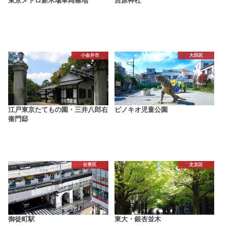
東京メトロ新木場車両基地
吉原神社
小金井市
大田区
江戸東京たてもの園・三井八郎右
ピノキオ児童公園
衞門邸
台東区
文京区
御徒町駅
東大・銀杏並木