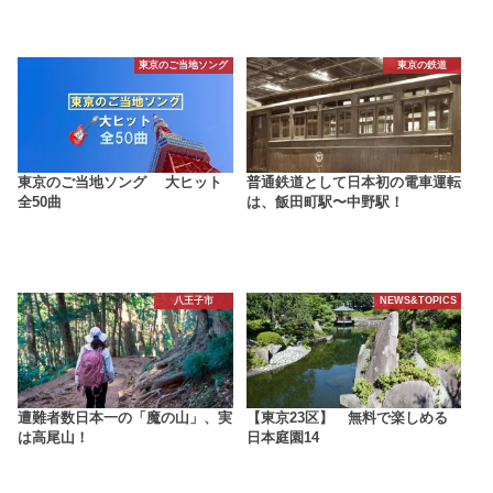
東京のご当地ソング
東京の鉄道
東京のご当地ソング 大ヒット
普通鉄道として日本初の電車運転
全50曲
は、飯田町駅〜中野駅！
八王子市
NEWS&TOPICS
遭難者数日本一の「魔の山」、実
【東京23区】 無料で楽しめる
は高尾山！
日本庭園14