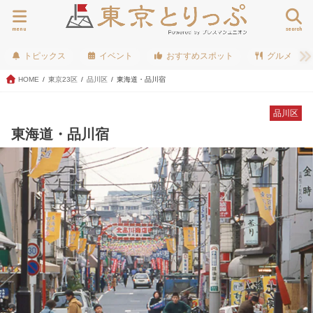
menu
search
トピックス
イベント
おすすめスポット
グルメ
HOME
東京23区
品川区
東海道・品川宿
品川区
東海道・品川宿