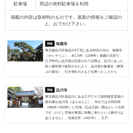
駐車場
周辺の有料駐車場を利用
掲載の内容は取材時のものです。最新の情報をご確認の
上、おでかけ下さい。
海蔵寺
東京都品川区南品川4丁目にある時宗の寺が、海蔵寺
（かいぞうじ）。永仁6年（1298年）創建の古刹で、
江戸時代に品川宿が設置されて以降は、品川にあった
鈴ヶ森刑場で処刑された人々、品川宿の飯盛女（事実
上の遊女）、行き倒れの人などを葬ったことから
品川寺
東京都品川区南品川にある江戸三十三箇所観音霊場の
第31番が品川寺（ほんせんじ）。寺伝では大同年間
（806年〜810年）に空海（弘法大師）開山という古刹
です（ただし空海が東国に布教に来たという裏付けは
ありません）。長禄元年（1457年）、江戸