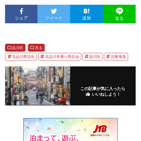
シェア
ツイート
追加
送る
品川区
見る
北品川商店街
北品川本通り商店会
品川区
旧東海道
この記事が気に入ったら
いいねしよう！