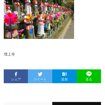
増上寺
シェア
ツイート
追加
送る