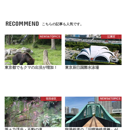
RECOMMEND
こちらの記事も人気です。
NEWS&TOPICS
江東区
東京都でもクマの出没が増加！
東京辰巳国際水泳場
世田谷区
NEWS&TOPICS
等々力渓谷・不動の滝
臨港鉄道の「旧晴海鉄道橋」が、