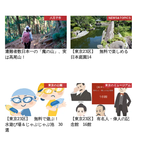
八王子市
NEWS&TOPICS
遭難者数日本一の「魔の山」、実
【東京23区】 無料で楽しめる
は高尾山！
日本庭園14
東京の公園
東京のミュージアム
【東京23区】 無料で遊ぶ！
【東京23区】 有名人・偉人の記
水遊び場＆じゃぶじゃぶ池 30
念館 16館
選