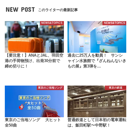
NEW POST
このライターの最新記事
NEWS&TOPICS
NEWS&TOPICS
【要注意！】ANAとJAL、羽田空
過去に25万人を動員！ サンシ
港の手荷物預け、出発30分前で
ャイン水族館で『ざんねんないき
締め切りに！
もの展』第3弾を…
東京のご当地ソング
東京の鉄道
東京のご当地ソング 大ヒット
普通鉄道として日本初の電車運転
全50曲
は、飯田町駅〜中野駅！