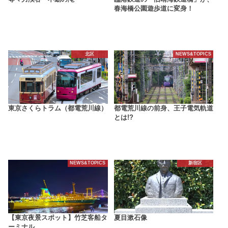
春海橋公園遊歩道に変身！
北区
NEWS&TOPICS
東京さくらトラム（都電荒川線）
都電荒川線の前身、王子電気軌道
とは!?
NEWS&TOPICS
新宿区
【東京夜景スポット】竹芝客船タ
夏目漱石像
ーミナル