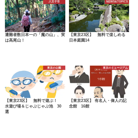
八王子市
NEWS&TOPICS
遭難者数日本一の「魔の山」、実
【東京23区】 無料で楽しめる
は高尾山！
日本庭園14
東京の公園
東京のミュージアム
【東京23区】 無料で遊ぶ！
【東京23区】 有名人・偉人の記
水遊び場＆じゃぶじゃぶ池 30
念館 16館
選