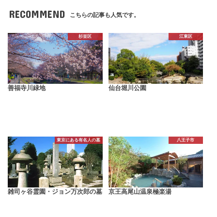
RECOMMEND
こちらの記事も人気です。
杉並区
江東区
善福寺川緑地
仙台堀川公園
東京にある有名人の墓
八王子市
雑司ヶ谷霊園・ジョン万次郎の墓
京王高尾山温泉極楽湯