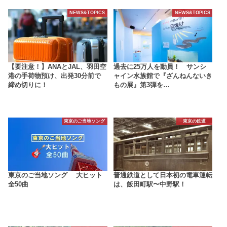
NEWS&TOPICS
NEWS&TOPICS
【要注意！】ANAとJAL、羽田空
過去に25万人を動員！ サンシ
港の手荷物預け、出発30分前で
ャイン水族館で『ざんねんないき
締め切りに！
もの展』第3弾を…
東京のご当地ソング
東京の鉄道
東京のご当地ソング 大ヒット
普通鉄道として日本初の電車運転
全50曲
は、飯田町駅〜中野駅！