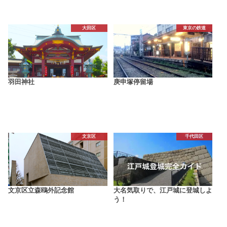
大田区
東京の鉄道
羽田神社
庚申塚停留場
文京区
千代田区
文京区立森鴎外記念館
大名気取りで、江戸城に登城しよ
う！