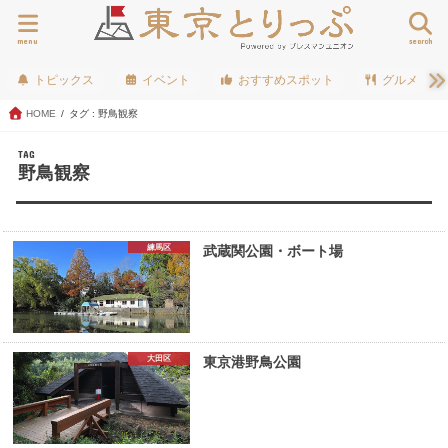
menu
search
トピックス
イベント
おすすめスポット
グルメ
HOME
タグ : 野鳥観察
TAG
野鳥観察
練馬区
武蔵関公園・ボート場
大田区
東京港野鳥公園