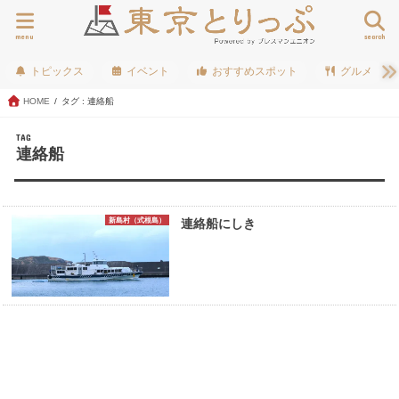
menu
search
トピックス
イベント
おすすめスポット
グルメ
HOME
タグ : 連絡船
TAG
連絡船
新島村（式根島）
連絡船にしき