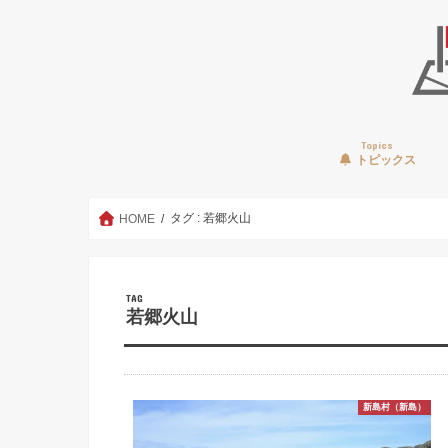
Topics
トピックス
タグ : 若郷火山
HOME
TAG
若郷火山
新島村（新島）