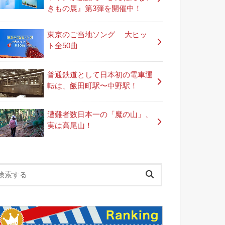
きもの展』第3弾を開催中！
東京のご当地ソング 大ヒッ
ト全50曲
普通鉄道として日本初の電車運
転は、飯田町駅〜中野駅！
遭難者数日本一の「魔の山」、
実は高尾山！