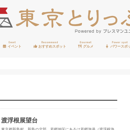
Event
Recommend
Gourmet
Power spot
イベント
おすすめスポット
グルメ
パワースポ
歩く
温泉
見る
買う
遊ぶ
食べる
渡浮根展望台
東京都新島村、新島の北部、若郷地区にあるは若郷漁港（渡浮根漁