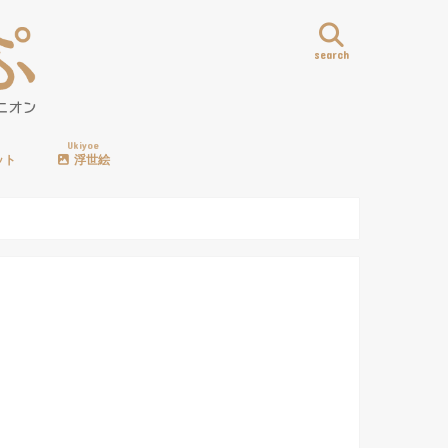
search
Ukiyoe
ット
浮世絵