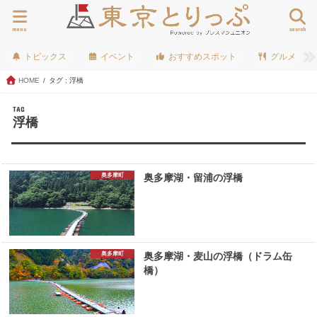
menu
search
トピックス
イベント
おすすめスポット
グルメ
HOME
タグ : 浮橋
TAG
浮橋
奥多摩町
奥多摩湖・留浦の浮橋
奥多摩町
奥多摩湖・麦山の浮橋（ドラム缶
橋）