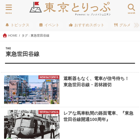
menu
search
トピックス
イベント
おすすめスポット
グルメ
HOME
タグ : 東急世田谷線
TAG
東急世田谷線
NEWS&TOPICS
遮断器もなく、電車が信号待ち！
東急世田谷線・若林踏切
NEWS&TOPICS
レアな馬車軌間の路面電車、『東急
世田谷線開通100周年』