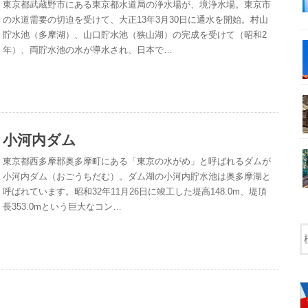
東京都武蔵野市にある東京都水道局の浄水場が、境浄水場。東京市
の水道需要の切迫を受けて、大正13年3月30日に通水を開始。村山
貯水池（多摩湖）、山口貯水池（狭山湖）の完成を受けて（昭和2
年）、両貯水池の水が導水され、日本で…
小河内ダム
東京都西多摩郡奥多摩町にある「東京の水がめ」と呼ばれるダムが
小河内ダム（おごうちだむ）。ダム湖の小河内貯水池は奥多摩湖と
呼ばれています。昭和32年11月26日に竣工した堤高148.0m、堤頂
長353.0mという巨大なコン…