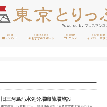
Event
Recommend
Gourmet
Power spot
イベント
おすすめスポット
グルメ
パワースポ
歩く
温泉
見る
買う
遊ぶ
食べる
旧三河島汚水処分場喞筒場施設
東京都荒川区荒川8丁目、隅田川中流部にある東京都水道局の汚水