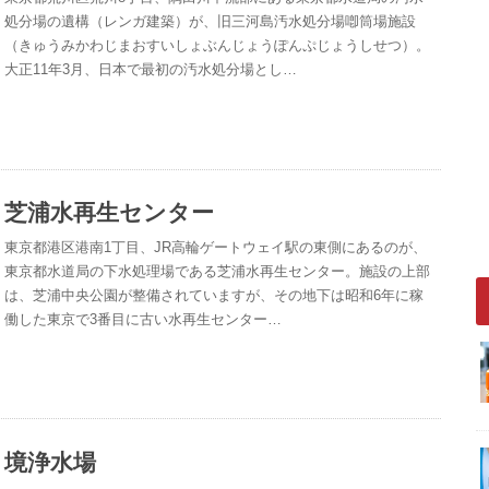
処分場の遺構（レンガ建築）が、旧三河島汚水処分場喞筒場施設
（きゅうみかわじまおすいしょぶんじょうぽんぷじょうしせつ）。
大正11年3月、日本で最初の汚水処分場とし…
芝浦水再生センター
東京都港区港南1丁目、JR高輪ゲートウェイ駅の東側にあるのが、
東京都水道局の下水処理場である芝浦水再生センター。施設の上部
は、芝浦中央公園が整備されていますが、その地下は昭和6年に稼
働した東京で3番目に古い水再生センター…
境浄水場