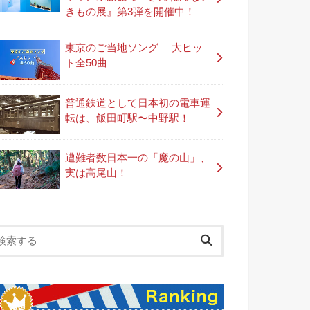
きもの展』第3弾を開催中！
東京のご当地ソング 大ヒッ
ト全50曲
普通鉄道として日本初の電車運
転は、飯田町駅〜中野駅！
遭難者数日本一の「魔の山」、
実は高尾山！