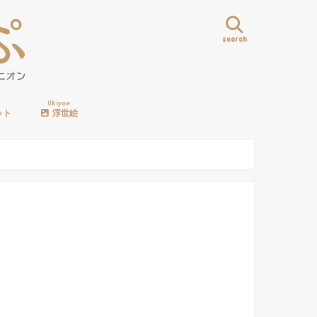
search
Ukiyoe
ット
浮世絵