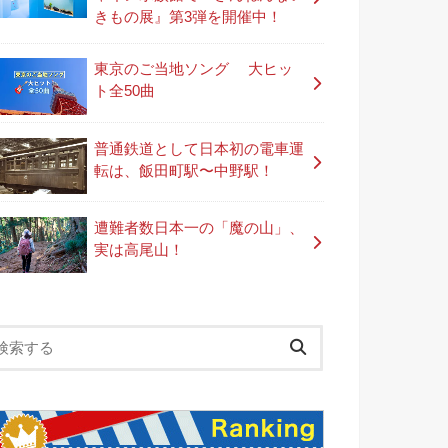
きもの展』第3弾を開催中！
東京のご当地ソング 大ヒッ
ト全50曲
普通鉄道として日本初の電車運
転は、飯田町駅〜中野駅！
遭難者数日本一の「魔の山」、
実は高尾山！