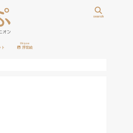
search
Ukiyoe
ット
浮世絵