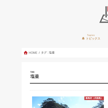
Topics
トピックス
タグ : 塩釜
HOME
TAG
塩釜
新島村（式根島）