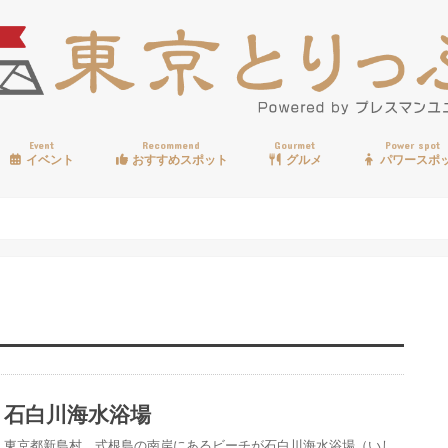
Event
Recommend
Gourmet
Power spot
イベント
おすすめスポット
グルメ
パワースポ
歩く
温泉
見る
買う
遊ぶ
食べる
石白川海水浴場
東京都新島村、式根島の南岸にあるビーチが石白川海水浴場（いし