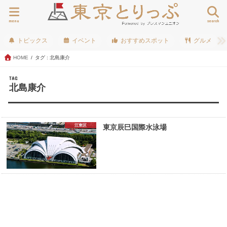
menu
search
トピックス
イベント
おすすめスポット
グルメ
HOME
タグ : 北島康介
TAG
北島康介
江東区
東京辰巳国際水泳場