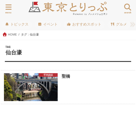
menu
search
トピックス
イベント
おすすめスポット
グルメ
HOME
タグ : 仙台濠
TAG
仙台濠
千代田区
聖橋