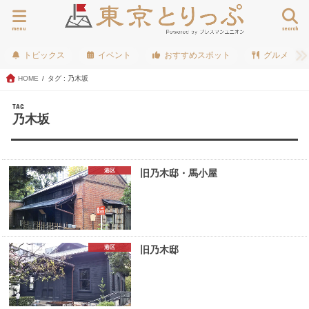
menu
search
トピックス
イベント
おすすめスポット
グルメ
HOME
タグ : 乃木坂
TAG
乃木坂
港区
旧乃木邸・馬小屋
港区
旧乃木邸