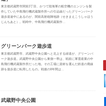
東京都武蔵野市関前3丁目、かつて陸海軍の航空機のエンジンを製
作していた中島飛行機武蔵製作所への引込線だったグリーンパーク
遊歩道途中にあるのが、関前高射砲陣地跡（せきまえこうしゃほう
じんちあと）。戦時中、中島飛行機武蔵製作…
グリーンパーク遊歩道
東京都武蔵野市、武蔵野中央公園へと北上する緑道が、グリーンパ
ーク遊歩道。武蔵野中央公園から東側一帯は、戦前に軍需産業の中
島飛行機武蔵製作所だった地。その工場に資材を運んだ鉄道の廃線
跡を遊歩道に転用したもの。戦後の8年間は…
武蔵野中央公園