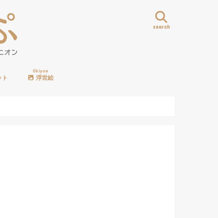
search
Ukiyoe
ット
浮世絵