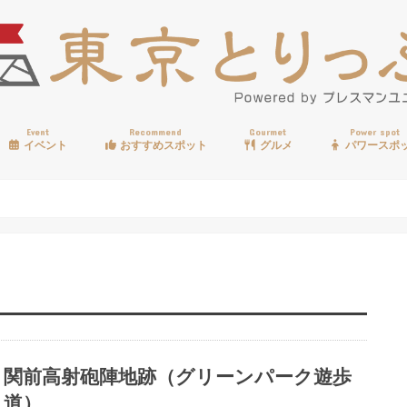
Event
Recommend
Gourmet
Power spot
イベント
おすすめスポット
グルメ
パワースポ
歩く
温泉
見る
買う
遊ぶ
食べる
関前高射砲陣地跡（グリーンパーク遊歩
道）