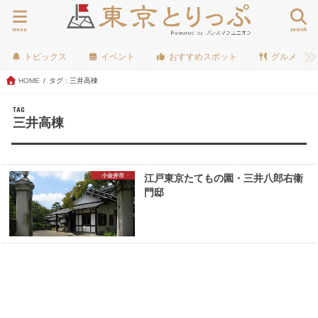
menu
search
トピックス
イベント
おすすめスポット
グルメ
HOME
タグ : 三井高棟
TAG
三井高棟
小金井市
江戸東京たてもの園・三井八郎右衞
門邸