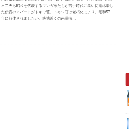
不二夫ら昭和を代表するマンガ家たちが若手時代に集い切磋琢磨し
た伝説のアパートがトキワ荘。トキワ荘は老朽化により、昭和57
年に解体されましたが、跡地近くの南長崎…