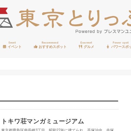
Event
Recommend
Gourmet
Power spot
イベント
おすすめスポット
グルメ
パワースポ
歩く
温泉
見る
買う
遊ぶ
食べる
トキワ荘マンガミュージアム
東京都豊島区南長崎3丁目、昭和27年に建てられ、手塚治虫、赤塚