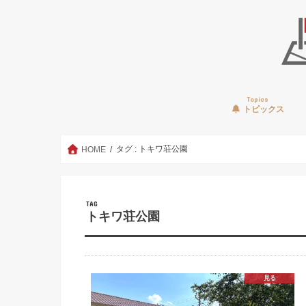
Topics
トピックス
タグ : トキワ荘公園
HOME
TAG
トキワ荘公園
見る