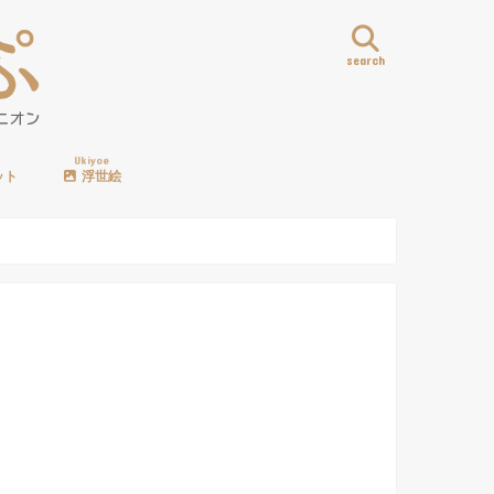
search
Ukiyoe
ット
浮世絵