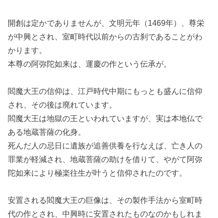
開創は定かでありませんが、文明元年（1469年）、尊栄
が中興とされ、室町時代以前からの古刹であることがわ
かります。
本尊の阿弥陀如来は、運慶の作という伝承が。
閻魔大王の信仰は、江戸時代中期にもっとも盛んに信仰
され、その後は廃れています。
閻魔大王は地獄の王といわれていますが、実は本地仏で
ある地蔵菩薩の化身。
死んだ人の忌日に遺族が追善供養を行なえば、亡き人の
罪業が軽減され、地蔵菩薩の助けを借りて、やがて阿弥
陀如来により極楽往生が叶うと信仰されたのです。
安置される閻魔大王の巨像は、その製作手法から室町時
代の作とされ、中興時に安置されたものなのかもしれま