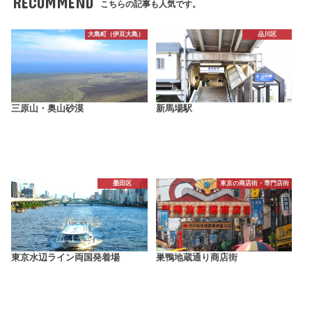
RECOMMEND
こちらの記事も人気です。
大島町（伊豆大島）
品川区
三原山・奥山砂漠
新馬場駅
墨田区
東京の商店街・専門店街
東京水辺ライン両国発着場
巣鴨地蔵通り商店街