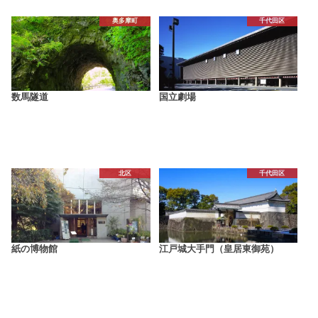
奥多摩町
千代田区
数馬隧道
国立劇場
北区
千代田区
紙の博物館
江戸城大手門（皇居東御苑）