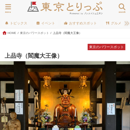
menu
search
トピックス
イベント
おすすめスポット
グルメ
HOME
東京のパワースポット
上品寺（閻魔大王像）
東京のパワースポット
上品寺（閻魔大王像）