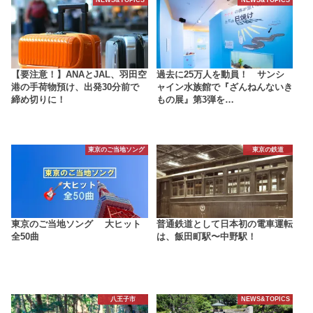
【要注意！】ANAとJAL、羽田空
過去に25万人を動員！ サンシ
港の手荷物預け、出発30分前で
ャイン水族館で『ざんねんないき
締め切りに！
もの展』第3弾を…
東京のご当地ソング
東京の鉄道
東京のご当地ソング 大ヒット
普通鉄道として日本初の電車運転
全50曲
は、飯田町駅〜中野駅！
八王子市
NEWS&TOPICS