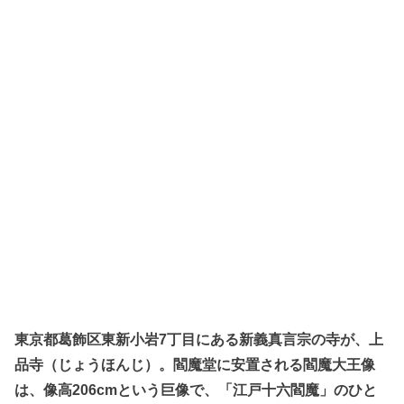
東京都葛飾区東新小岩7丁目にある新義真言宗の寺が、上
品寺（じょうほんじ）。閻魔堂に安置される閻魔大王像
は、像高206cmという巨像で、「江戸十六閻魔」のひと