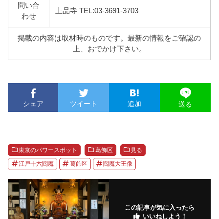
問い合
上品寺 TEL:03-3691-3703
わせ
掲載の内容は取材時のものです。最新の情報をご確認の
上、おでかけ下さい。
シェア
ツイート
追加
送る
東京のパワースポット
葛飾区
見る
江戸十六閻魔
葛飾区
閻魔大王像
この記事が気に入ったら
いいねしよう！