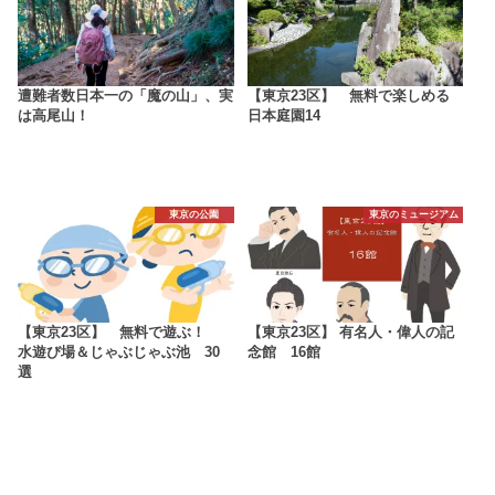
遭難者数日本一の「魔の山」、実
【東京23区】 無料で楽しめる
は高尾山！
日本庭園14
東京の公園
東京のミュージアム
【東京23区】 無料で遊ぶ！
【東京23区】 有名人・偉人の記
水遊び場＆じゃぶじゃぶ池 30
念館 16館
選