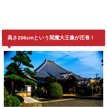
高さ206cmという閻魔大王像が圧巻！