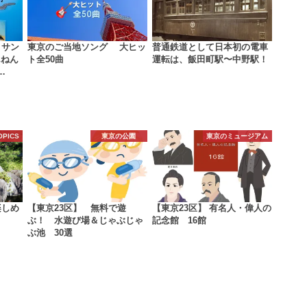
 サン
東京のご当地ソング 大ヒッ
普通鉄道として日本初の電車
んねん
ト全50曲
運転は、飯田町駅〜中野駅！
…
OPICS
東京の公園
東京のミュージアム
楽しめ
【東京23区】 無料で遊
【東京23区】 有名人・偉人の
ぶ！ 水遊び場＆じゃぶじゃ
記念館 16館
ぶ池 30選