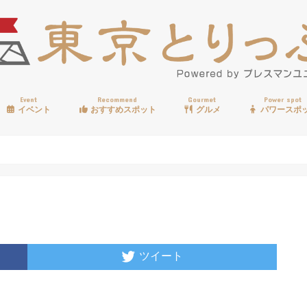
Event
Recommend
Gourmet
Power spot
イベント
おすすめスポット
グルメ
パワースポ
歩く
温泉
見る
買う
遊ぶ
食べる
ツイート