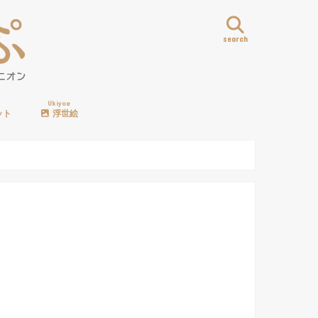
search
Ukiyoe
ット
浮世絵