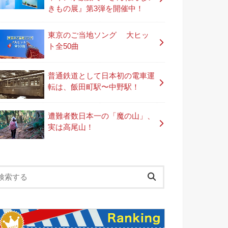
きもの展』第3弾を開催中！
東京のご当地ソング 大ヒッ
ト全50曲
普通鉄道として日本初の電車運
転は、飯田町駅〜中野駅！
遭難者数日本一の「魔の山」、
実は高尾山！