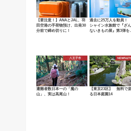
【要注意！】ANAとJAL、羽
過去に25万人を動員！
田空港の手荷物預け、出発30
シャイン水族館で『ざ
分前で締め切りに！
ないきもの展』第3弾を
八王子市
NEWS&T
遭難者数日本一の「魔の
【東京23区】 無料で
山」、実は高尾山！
る日本庭園14