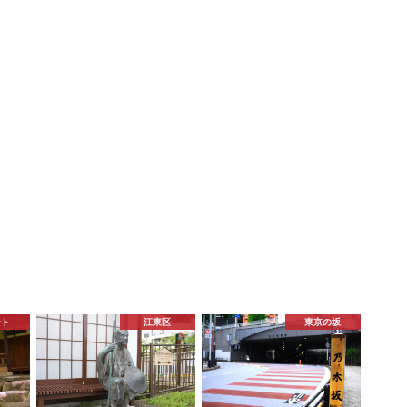
ント
江東区
東京の坂