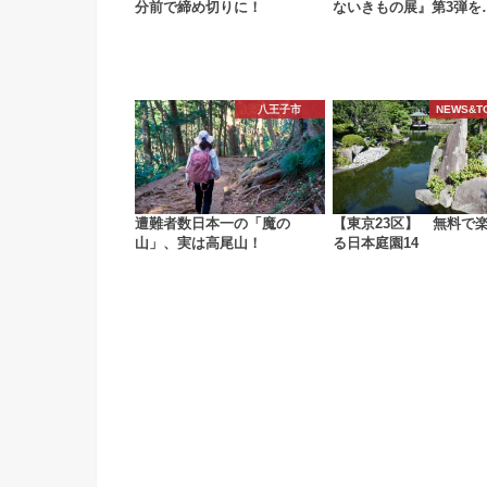
分前で締め切りに！
ないきもの展』第3弾を
八王子市
NEWS&T
遭難者数日本一の「魔の
【東京23区】 無料で
山」、実は高尾山！
る日本庭園14