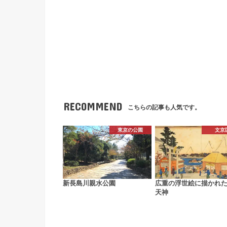
RECOMMEND
こちらの記事も人気です。
東京の公園
文京
新長島川親水公園
広重の浮世絵に描かれ
天神