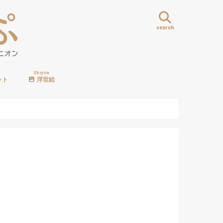
search
Ukiyoe
ット
浮世絵