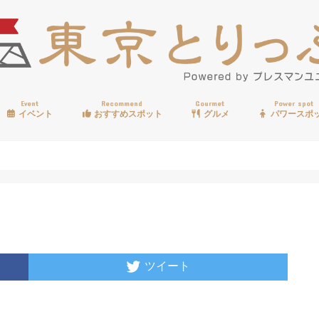
Event
Recommend
Gourmet
Power spot
イベント
おすすめスポット
グルメ
パワースポ
歩く
温泉
見る
買う
遊ぶ
食べる
ツイート