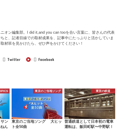
集部。I did it,and you can tooを合い言葉に、皆さんの代表
持ちと、記者目線での取材成果を、記事中にたっぷりと活かしていま
ン取材班を見かけたら、ぜひ声をかけてください！
Twitter
Facebook
OPICS
東京のご当地ソング
東京の鉄道
 サン
東京のご当地ソング 大ヒッ
普通鉄道として日本初の電車
んねん
ト全50曲
運転は、飯田町駅〜中野駅！