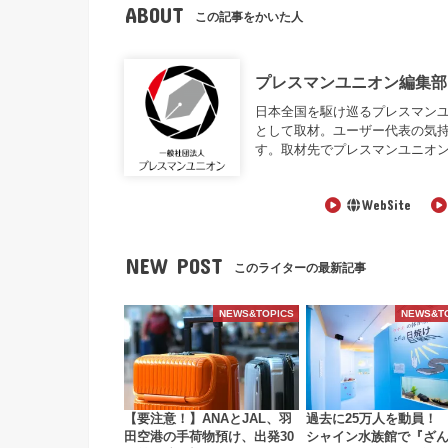
ABOUT
この記事をかいた人
プレスマンユニオン編集部
日本全国を駆け巡るプレスマンユニオン編
として取材。ユーザー代表の気
す。取材先でプレスマンユニオ
WebSite
NEW POST
このライターの最新記事
NEWS&TOPICS
NEWS&T
【要注意！】ANAとJAL、羽
過去に25万人を動員！
田空港の手荷物預け、出発30
シャイン水族館で『ざ