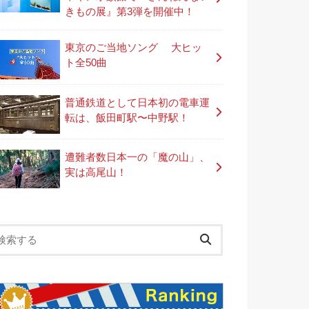
きもの展』第3弾を開催中！
東京のご当地ソング 大ヒッ
ト全50曲
普通鉄道として日本初の電車運
転は、飯田町駅〜中野駅！
遭難者数日本一の「魔の山」、
実は高尾山！