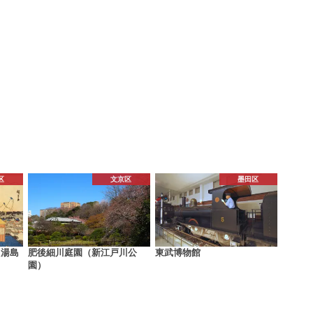
区
文京区
墨田区
た湯島
肥後細川庭園（新江戸川公
東武博物館
園）