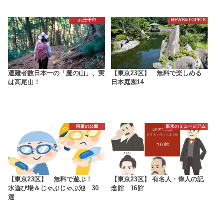
八王子市
NEWS&TOPICS
遭難者数日本一の「魔の山」、実
【東京23区】 無料で楽しめる
は高尾山！
日本庭園14
東京の公園
東京のミュージアム
【東京23区】 無料で遊ぶ！
【東京23区】 有名人・偉人の記
水遊び場＆じゃぶじゃぶ池 30
念館 16館
選