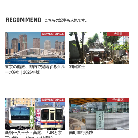
RECOMMEND
こちらの記事も人気です。
NEWS&TOPICS
大田区
東京の船旅、都内で完結するクル
羽田富士
ーズ6社｜2026年版
NEWS&TOPICS
千代田区
新宿〜八王子・高尾、「JRと京
南町奉行所跡