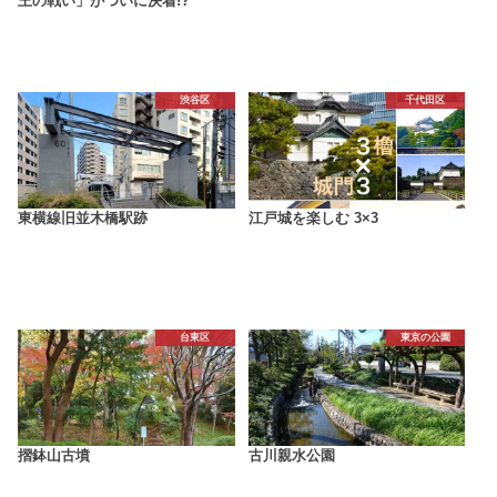
王の戦い」がついに決着!?
渋谷区
千代田区
東横線旧並木橋駅跡
江戸城を楽しむ 3×3
台東区
東京の公園
摺鉢山古墳
古川親水公園