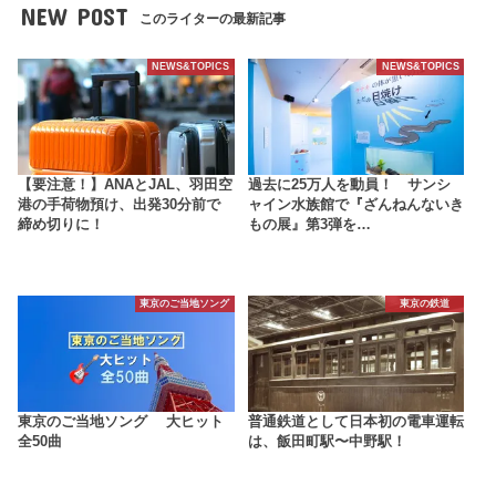
NEW POST
このライターの最新記事
NEWS&TOPICS
NEWS&TOPICS
【要注意！】ANAとJAL、羽田空
過去に25万人を動員！ サンシ
港の手荷物預け、出発30分前で
ャイン水族館で『ざんねんないき
締め切りに！
もの展』第3弾を…
東京のご当地ソング
東京の鉄道
東京のご当地ソング 大ヒット
普通鉄道として日本初の電車運転
全50曲
は、飯田町駅〜中野駅！