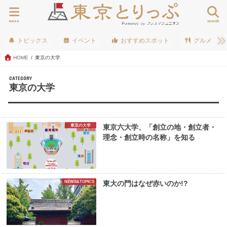
menu
search
トピックス
イベント
おすすめスポット
グルメ
HOME
東京の大学
CATEGORY
東京の大学
東京の大学
東京六大学、「創立の地・創立者・
理念・創立時の名称」を知る
NEWS&TOPICS
東大の門はなぜ赤いのか!?