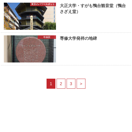
東京のパワースポット
大正大学・すがも鴨台観音堂（鴨台
さざえ堂）
中央区
専修大学発祥の地碑
1
2
3
>