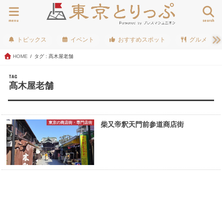
menu
search
トピックス
イベント
おすすめスポット
グルメ
HOME
タグ : 髙木屋老舗
TAG
髙木屋老舗
東京の商店街・専門店街
柴又帝釈天門前参道商店街