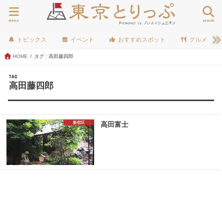
menu
search
トピックス
イベント
おすすめスポット
グルメ
HOME
タグ : 高田藤四郎
TAG
高田藤四郎
新宿区
高田富士