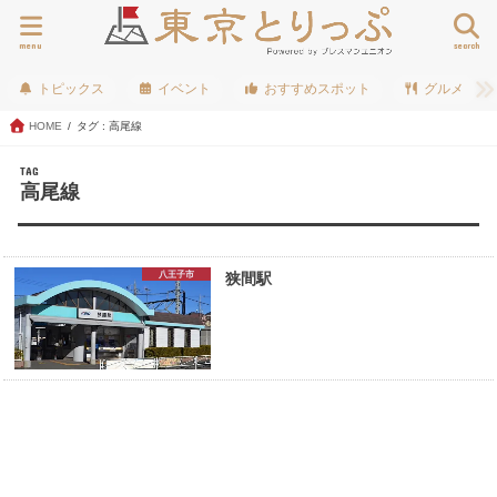
menu
search
トピックス
イベント
おすすめスポット
グルメ
HOME
タグ : 高尾線
TAG
高尾線
八王子市
狭間駅