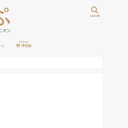
search
Ukiyoe
ット
浮世絵