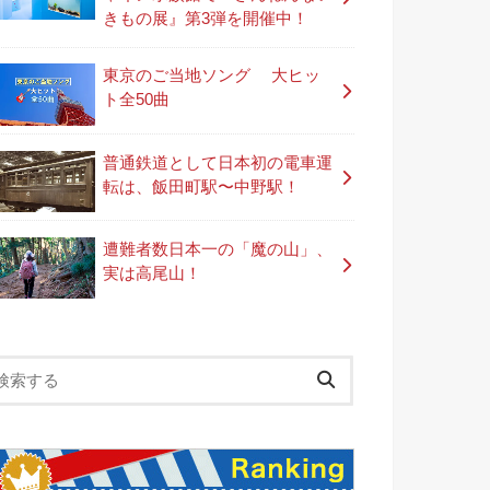
きもの展』第3弾を開催中！
東京のご当地ソング 大ヒッ
ト全50曲
普通鉄道として日本初の電車運
転は、飯田町駅〜中野駅！
遭難者数日本一の「魔の山」、
実は高尾山！