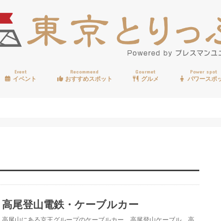
Event
Recommend
Gourmet
Power spot
イベント
おすすめスポット
グルメ
パワースポ
歩く
温泉
見る
買う
遊ぶ
食べる
高尾登山電鉄・ケーブルカー
高尾山にある京王グループのケーブルカー。高尾登山ケーブル、高