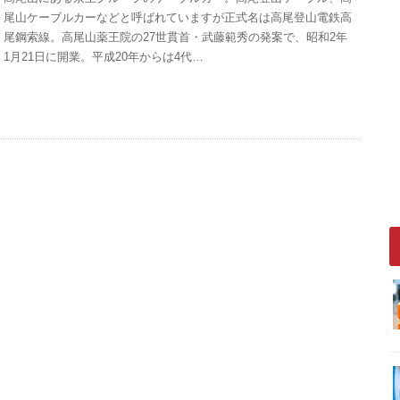
尾山ケーブルカーなどと呼ばれていますが正式名は高尾登山電鉄高
尾鋼索線。高尾山薬王院の27世貫首・武藤範秀の発案で、昭和2年
1月21日に開業。平成20年からは4代…