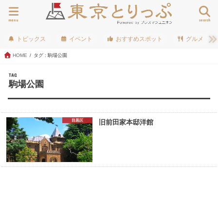
menu
search
トピックス
イベント
おすすめスポット
グルメ
HOME
タグ : 駒場公園
TAG
駒場公園
目黒区
旧前田家本邸洋館