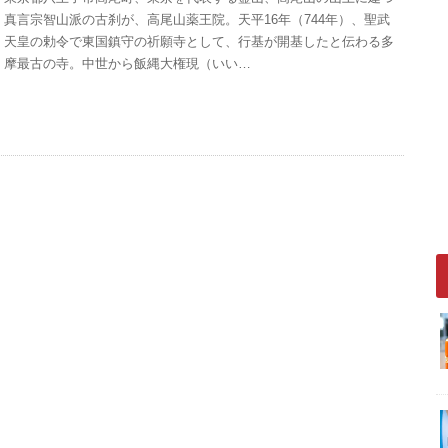
真言宗智山派の古刹が、高尾山薬王院。天平16年（744年）、聖武
天皇の勅令で東国鎮守の祈願寺として、行基が開基したと伝わる多
摩最古の寺。中世から飯縄大権現（いい…