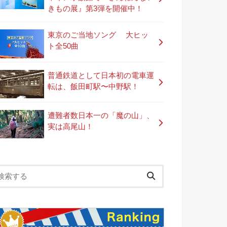
きもの展』第3弾を開催中！
東京のご当地ソング 大ヒッ
ト全50曲
普通鉄道として日本初の電車運
転は、飯田町駅〜中野駅！
遭難者数日本一の「魔の山」、
実は高尾山！