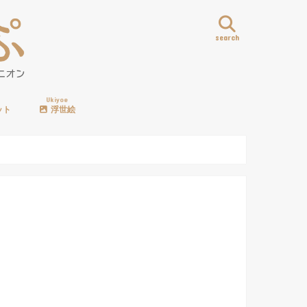
search
Ukiyoe
ット
浮世絵