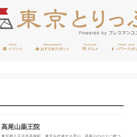
Event
Recommend
Gourmet
Power spot
イベント
おすすめスポット
グルメ
パワースポ
歩く
温泉
見る
買う
遊ぶ
食べる
高尾山薬王院
東京都八王子市高尾町、東京を代表する霊山、高尾山の山上に建つ