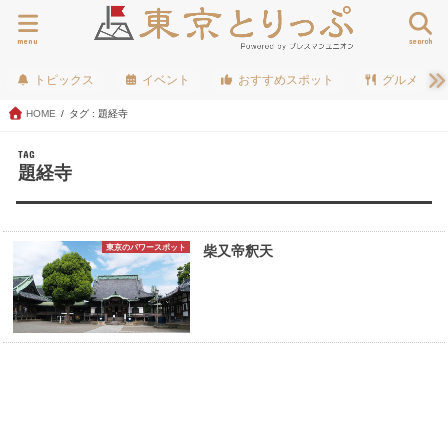
menu
search
トピックス
イベント
おすすめスポット
グルメ
HOME
タグ : 題経寺
TAG
題経寺
東京のパワースポット
柴又帝釈天