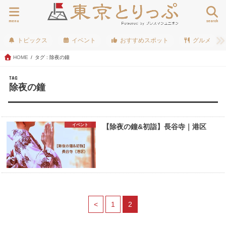
menu
search
トピックス
イベント
おすすめスポット
グルメ
HOME
タグ : 除夜の鐘
TAG
除夜の鐘
イベント
【除夜の鐘&初詣】長谷寺｜港区
<
1
2